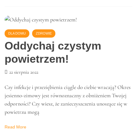
28 października 2022
Kredyt pod zastaw samochodu staje się coraz bardziej
popularnym i wygodnym sposobem dla osób ze słabą
zdolnością kredytową, którzy w danym momencie
potrzebują szybkiego zastrzyku
Read More
DLA DOMU
ZDROWIE
Oddychaj czystym
powietrzem!