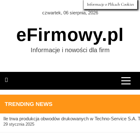
Skip
Informacje o Plikach Cookies
to
czwartek, 06 sierpnia, 2026
content
eFirmowy.pl
Informacje i nowości dla firm
TRENDING NEWS
Ile trwa produkcja obwodów drukowanych w Techno-Service S.A. T
29 stycznia 2025