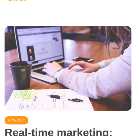
pracownika
29 października 2024
Onboarding to proces, który przygotowuje nowego
pracownika do pełnienia swoich obowiązków, wprowadza
go w kulturę organizacyjną i pomaga zintegrować się z
zespołem. Właściwie przeprowadzony onboarding
Read More