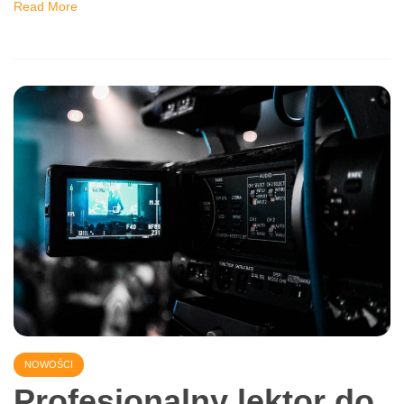
się odbywać?
18 grudnia 2023
Czyste i zorganizowane biuro jest nie tylko atrakcyjne
wizualnie, ale także sprzyja produktywności i dobremu
samopoczuciu pracowników. Zobacz przewodnik krok po
kroku dotyczący sprzątania biura
Read More