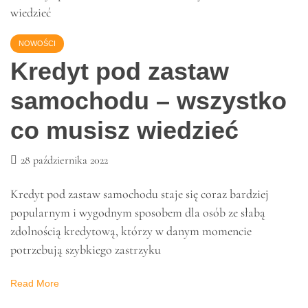
ceremonii zaślubin państwo młodzi zakładają je sobie
wzajemnie na dłonie. Jest to bardzo wyjątkowy rodzaj
biżuterii, która świadczy
Read More
NOWOŚCI
Kredyt pod zastaw
samochodu – wszystko
co musisz wiedzieć