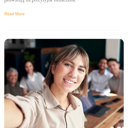
do etykiet dla Twojej
firmy?
25 listopada 2024
Wybór odpowiedniej drukarki do etykiet to kluczowy
element dla firm, które chcą usprawnić swoje procesy
logistyczne, produkcyjne lub sprzedażowe. Drukarki etykiet
pozwalają na precyzyjne oznaczanie
Read More