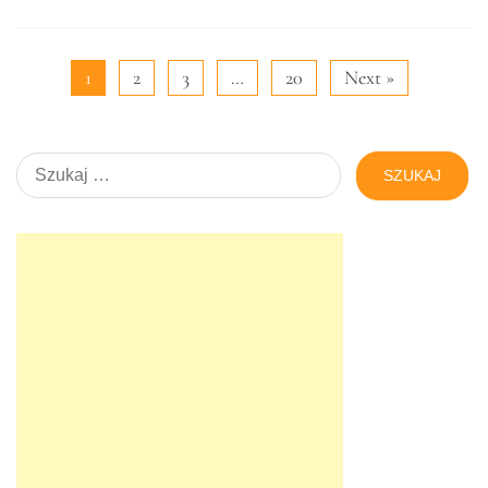
22 sierpnia 2022
Czy infekcje i przeziębienia ciągle do ciebie wracają? Okres
jesienno-zimowy jest równoznaczny z obniżeniem Twojej
odporności? Czy wiesz, że zanieczyszczenia unoszące się w
powietrzu mogą
Read More
1
2
3
…
20
Next »
Szukaj: