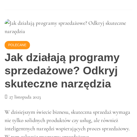
18 grudnia 2023
Planujesz wycieczkę firmową, wycieczkę szkolną, zjazd
rodzinny czy jakąkolwiek imprezę grupową? W takim razie
transport odgrywa kluczową rolę w dowozie wszystkich
uczestników na miejscu. Warto
Read More
POLECANE
Jak działają programy