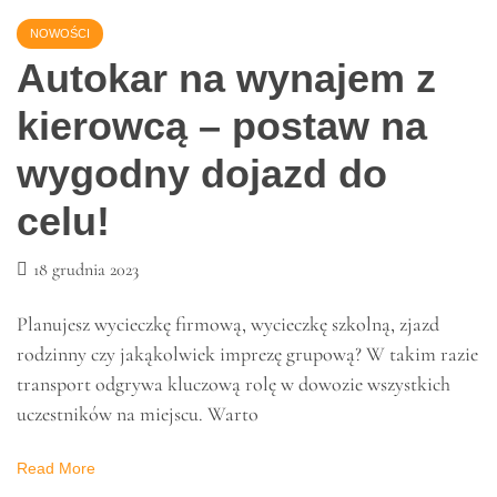
animowany czy fabularny, odpowiedni lektor może
sprawić, że
Read More
NOWOŚCI
Autokar na wynajem z
kierowcą – postaw na
wygodny dojazd do
celu!