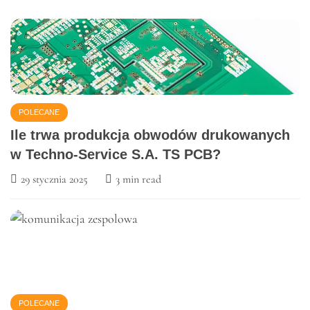
BIURO
PORADNIKI
5 kluczowych elementów
skutecznego onboardingu
pracownika
29 października 2024
5 min read
POLECANE
Ile trwa produkcja obwodów drukowanych