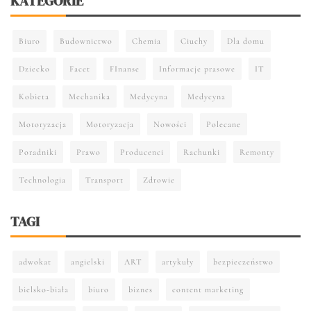
KATEGORIE
Biuro
Budownictwo
Chemia
Ciuchy
Dla domu
Dziecko
Facet
FInanse
Informacje prasowe
IT
Kobieta
Mechanika
Medycyna
Medycyna
Motoryzacja
Motoryzacja
Nowości
Polecane
Poradniki
Prawo
Producenci
Rachunki
Remonty
Technologia
Transport
Zdrowie
TAGI
adwokat
angielski
ART
artykuły
bezpieczeństwo
bielsko-biała
biuro
biznes
content marketing