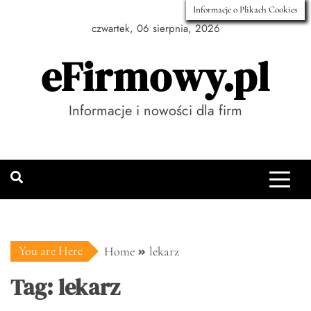
Skip
Informacje o Plikach Cookies
to
czwartek, 06 sierpnia, 2026
content
eFirmowy.pl
Informacje i nowości dla firm
You are Here
Home
lekarz
Tag:
lekarz