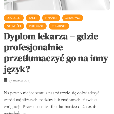
DLA DOMU
FACET
FINANSE
MEDYCYNA
NOWOŚCI
POLECANE
PORADNIKI
Dyplom lekarza – gdzie
profesjonalnie
przetłumaczyć go na inny
język?
27 marca 2015
Na pewno nie jednemu z nas zdarzyło się doświadczyć
wśród najbliższych, rodziny lub znajomych, zjawiska
emigracji. Przez ostatnie kilka lat bardzo dużo osób
wyjechało w