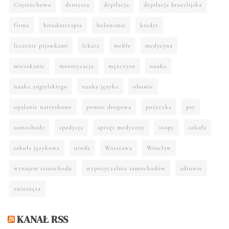
Częstochowa
dentysta
depilacja
depilacja brazylijska
firma
hirudoterapia
holowanie
kredyt
leczenie pijawkami
lekarz
meble
medycyna
mieszkanie
motoryzacja
mężczyzn
nauka
nauka angielskiego
nauka języka
obuwie
opalanie natryskowe
pomoc drogowa
pożyczka
psy
samochody
spedycja
sprzęt medyczny
stopy
szkoła
szkoła językowa
uroda
Warszawa
Wrocław
wynajem samochodu
wypożyczalnia samochodów
zdrowie
zwierzęta
KANAŁ RSS