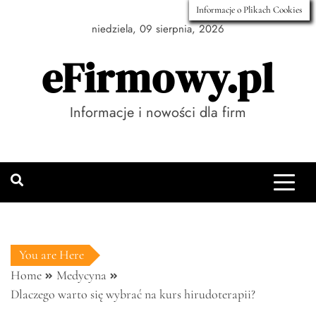
Skip
Informacje o Plikach Cookies
to
niedziela, 09 sierpnia, 2026
content
eFirmowy.pl
Informacje i nowości dla firm
You are Here
Home
Medycyna
Dlaczego warto się wybrać na kurs hirudoterapii?