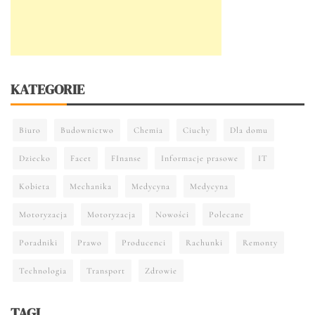
KATEGORIE
Biuro
Budownictwo
Chemia
Ciuchy
Dla domu
Dziecko
Facet
FInanse
Informacje prasowe
IT
Kobieta
Mechanika
Medycyna
Medycyna
Motoryzacja
Motoryzacja
Nowości
Polecane
Poradniki
Prawo
Producenci
Rachunki
Remonty
Technologia
Transport
Zdrowie
TAGI