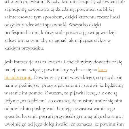
schorzeń pijawkami. Każdy, kto interesuje się zdrowiem lub
zajmuje się zawodowo tą dziedziną, powinien się bliżej
zainteresować tym sposobem, dzięki któremu rzesze ludzi
odzyskały zdrowie i sprawność. Wszystko dzięki
profesjonalistom, którzy stale poszerzają swoją wiedzę i
zależy im na tym, aby osiągnąć jak najlepsze efekty w
każdym przypadku.
Jeśli interesuje nas ta kwestia i chcielibyśmy dowiedzieć się
na jej temat więcej, powinniśmy wybrać się na
kurs
hirudoterapii
. Dowiemy się tam wszystkiego, co przyda się
nam w późniejszej pracy z pacjentami i sprawi, że będziemy
w stanie im pomóc. Owszem, to pijawki leczą, ale one są
jedynie „narzędziem”, co oznacza, że musimy umieć się nim
odpowiednio posługiwać. Umiejętne zastosowanie tego
sposobu leczenia potrafi przynieść ogromną ulgę choremu i
uwolnić go od jego dolegliwości, co oznacza, że powinniśmy