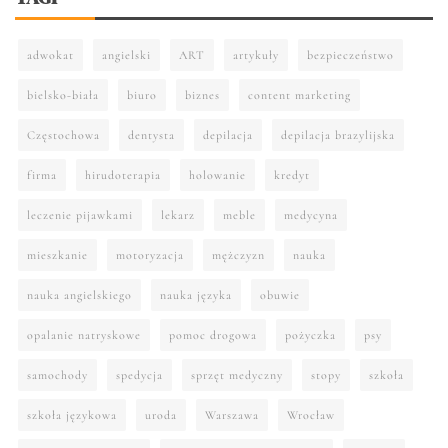
adwokat
angielski
ART
artykuły
bezpieczeństwo
bielsko-biała
biuro
biznes
content marketing
Częstochowa
dentysta
depilacja
depilacja brazylijska
firma
hirudoterapia
holowanie
kredyt
leczenie pijawkami
lekarz
meble
medycyna
mieszkanie
motoryzacja
mężczyzn
nauka
nauka angielskiego
nauka języka
obuwie
opalanie natryskowe
pomoc drogowa
pożyczka
psy
samochody
spedycja
sprzęt medyczny
stopy
szkoła
szkoła językowa
uroda
Warszawa
Wrocław