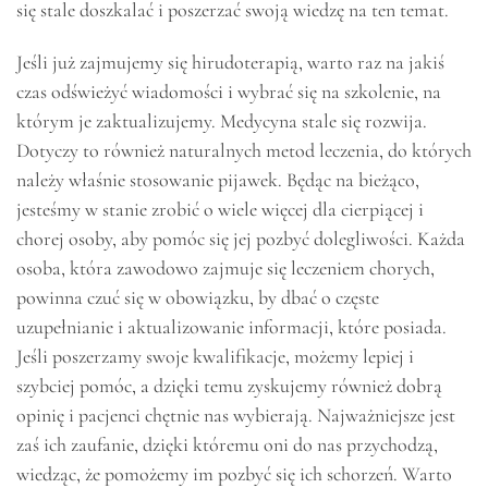
się stale doszkalać i poszerzać swoją wiedzę na ten temat.
Jeśli już zajmujemy się hirudoterapią, warto raz na jakiś
czas odświeżyć wiadomości i wybrać się na szkolenie, na
którym je zaktualizujemy. Medycyna stale się rozwija.
Dotyczy to również naturalnych metod leczenia, do których
należy właśnie stosowanie pijawek. Będąc na bieżąco,
jesteśmy w stanie zrobić o wiele więcej dla cierpiącej i
chorej osoby, aby pomóc się jej pozbyć dolegliwości. Każda
osoba, która zawodowo zajmuje się leczeniem chorych,
powinna czuć się w obowiązku, by dbać o częste
uzupełnianie i aktualizowanie informacji, które posiada.
Jeśli poszerzamy swoje kwalifikacje, możemy lepiej i
szybciej pomóc, a dzięki temu zyskujemy również dobrą
opinię i pacjenci chętnie nas wybierają. Najważniejsze jest
zaś ich zaufanie, dzięki któremu oni do nas przychodzą,
wiedząc, że pomożemy im pozbyć się ich schorzeń. Warto