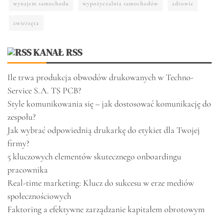
wynajem samochodu
wypożyczalnia samochodów
zdrowie
zwierzęta
KANAŁ RSS
Ile trwa produkcja obwodów drukowanych w Techno-
Service S.A. TS PCB?
Style komunikowania się – jak dostosować komunikację do
zespołu?
Jak wybrać odpowiednią drukarkę do etykiet dla Twojej
firmy?
5 kluczowych elementów skutecznego onboardingu
pracownika
Real-time marketing: Klucz do sukcesu w erze mediów
społecznościowych
Faktoring a efektywne zarządzanie kapitałem obrotowym