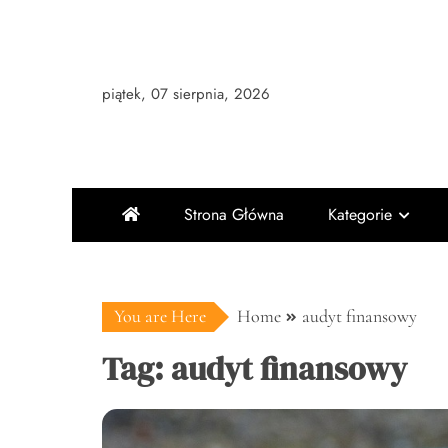
Skip
to
content
piątek, 07 sierpnia, 2026
Strona Główna
Kategorie
You are Here
Home
audyt finansowy
Tag:
audyt finansowy