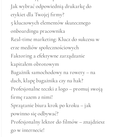
Jak wybrać odpowiednią drukarkę do
etykiet dla Twojej firmy?
5 kluczowych elementów skutecznego
onboardingu pracownika
Real-time marketing: Klucz do sukcesu w
erze mediów społecznościowych
Faktoring a efektywne zarządzanie
kapitałem obrotowym
Bagażnik samochodowy na rowery – na
dach, klapę bagażnika czy na hak?
Profesjonalne teczki z logo – promuj swoją
firmę razem z nimi!
Sprzątanie biura krok po kroku – jak
powinno się odbywać?
Profesjonalny lektor do filmów – znajdziesz
go w internecie!