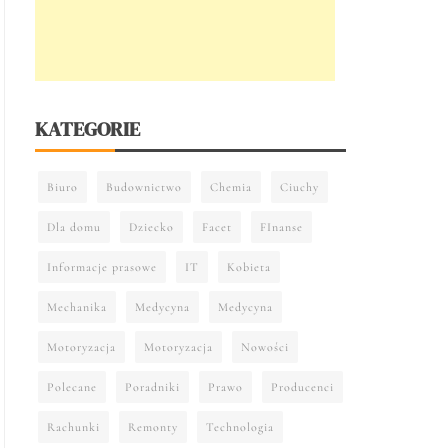
KATEGORIE
Biuro
Budownictwo
Chemia
Ciuchy
Dla domu
Dziecko
Facet
FInanse
Informacje prasowe
IT
Kobieta
Mechanika
Medycyna
Medycyna
Motoryzacja
Motoryzacja
Nowości
Polecane
Poradniki
Prawo
Producenci
Rachunki
Remonty
Technologia