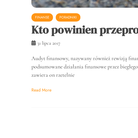
FINANSE
PORADNIKI
Kto powinien przepr
31 lipca 2017
Audyt finansowy, nazywany również rewizją fi
podsumowane działania finansowe przez biegłego
zawiera on rzetelnie
Read More