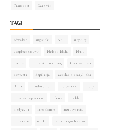
Transport
Zdrowie
TAGI
adwokat
angielski
ART
artykuły
bezpieczeństwo
bielsko-biała
biuro
biznes
content marketing
Częstochowa
dentysta
depilacja
depilacja brazylijska
firma
hirudoterapia
holowanie
kredyt
leczenie pijawkami
lekarz
meble
medycyna
mieszkanie
motoryzacja
mężczyzn
nauka
nauka angielskiego