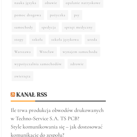
nauka języka
obuwie
opalanie natryskowe
pomoc drogowa
pożyczka
psy
samochody
spedycja
sprzęt medyczny
stopy
szkoła
szkoła językowa
uroda
Warszawa
Wrocław
wynajem samochodu
wypożyczalnia samochodów
zdrowie
zwierzęta
KANAŁ RSS
Ile trwa produkcja obwodów drukowanych
w Techno-Service S.A. TS PCB?
Style komunikowania się – jak dostosować
komunikację do zespołu?