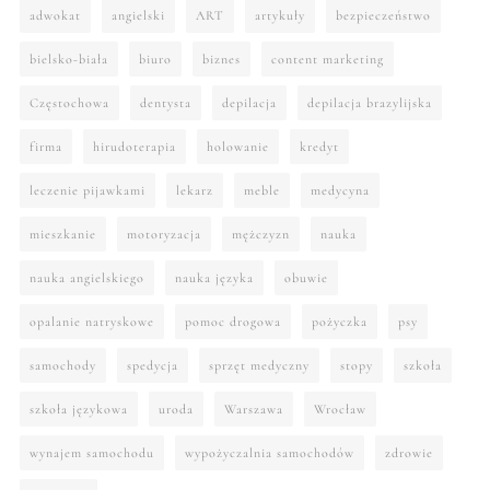
adwokat
angielski
ART
artykuły
bezpieczeństwo
bielsko-biała
biuro
biznes
content marketing
Częstochowa
dentysta
depilacja
depilacja brazylijska
firma
hirudoterapia
holowanie
kredyt
leczenie pijawkami
lekarz
meble
medycyna
mieszkanie
motoryzacja
mężczyzn
nauka
nauka angielskiego
nauka języka
obuwie
opalanie natryskowe
pomoc drogowa
pożyczka
psy
samochody
spedycja
sprzęt medyczny
stopy
szkoła
szkoła językowa
uroda
Warszawa
Wrocław
wynajem samochodu
wypożyczalnia samochodów
zdrowie