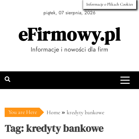
Skip
Informacje o Plikach Cookies
to
piątek, 07 sierpnia, 2026
content
eFirmowy.pl
Informacje i nowości dla firm
You are Here
Home
kredyty bankowe
Tag:
kredyty bankowe