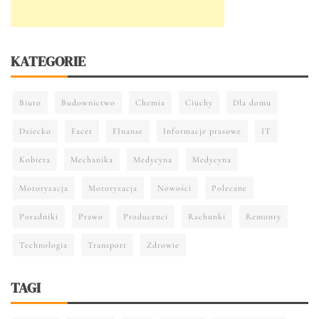
KATEGORIE
Biuro
Budownictwo
Chemia
Ciuchy
Dla domu
Dziecko
Facet
FInanse
Informacje prasowe
IT
Kobieta
Mechanika
Medycyna
Medycyna
Motoryzacja
Motoryzacja
Nowości
Polecane
Poradniki
Prawo
Producenci
Rachunki
Remonty
Technologia
Transport
Zdrowie
TAGI