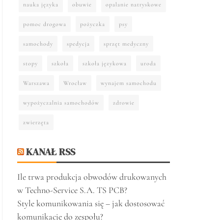
nauka języka
obuwie
opalanie natryskowe
pomoc drogowa
pożyczka
psy
samochody
spedycja
sprzęt medyczny
stopy
szkoła
szkoła językowa
uroda
Warszawa
Wrocław
wynajem samochodu
wypożyczalnia samochodów
zdrowie
zwierzęta
KANAŁ RSS
Ile trwa produkcja obwodów drukowanych
w Techno-Service S.A. TS PCB?
Style komunikowania się – jak dostosować
komunikację do zespołu?