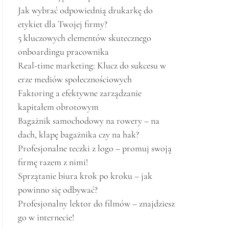
Jak wybrać odpowiednią drukarkę do
etykiet dla Twojej firmy?
5 kluczowych elementów skutecznego
onboardingu pracownika
Real-time marketing: Klucz do sukcesu w
erze mediów społecznościowych
Faktoring a efektywne zarządzanie
kapitałem obrotowym
Bagażnik samochodowy na rowery – na
dach, klapę bagażnika czy na hak?
Profesjonalne teczki z logo – promuj swoją
firmę razem z nimi!
Sprzątanie biura krok po kroku – jak
powinno się odbywać?
Profesjonalny lektor do filmów – znajdziesz
go w internecie!