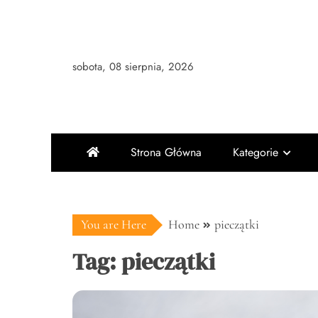
Skip
to
content
sobota, 08 sierpnia, 2026
Strona Główna
Kategorie
You are Here
Home
pieczątki
Tag:
pieczątki