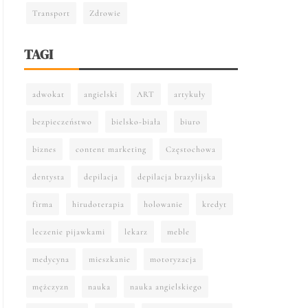
Transport
Zdrowie
TAGI
adwokat
angielski
ART
artykuły
bezpieczeństwo
bielsko-biała
biuro
biznes
content marketing
Częstochowa
dentysta
depilacja
depilacja brazylijska
firma
hirudoterapia
holowanie
kredyt
leczenie pijawkami
lekarz
meble
medycyna
mieszkanie
motoryzacja
mężczyzn
nauka
nauka angielskiego