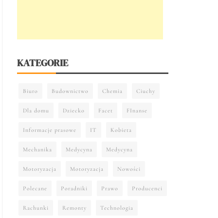
KATEGORIE
Biuro
Budownictwo
Chemia
Ciuchy
Dla domu
Dziecko
Facet
FInanse
Informacje prasowe
IT
Kobieta
Mechanika
Medycyna
Medycyna
Motoryzacja
Motoryzacja
Nowości
Polecane
Poradniki
Prawo
Producenci
Rachunki
Remonty
Technologia