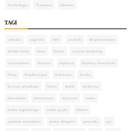
Technologia
Transport
Zdrowie
TAGI
adwokat
angielski
ART
artykuły
bezpieczeństwo
bielsko-biała
biuro
biznes
content marketing
Częstochowa
dentysta
depilacja
depilacja brazylijska
firma
hirudoterapia
holowanie
kredyt
leczenie pijawkami
lekarz
meble
medycyna
mieszkanie
motoryzacja
mężczyzn
nauka
nauka angielskiego
nauka języka
obuwie
opalanie natryskowe
pomoc drogowa
pożyczka
psy