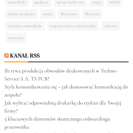
samochody
spedycja
sprzęt medyczny
stopy
szkoła
szkoła językowa
uroda
Warszawa
Wrocław
wynajem samochodu
wypożyczalnia samochodów
zdrowie
zwierzęta
KANAŁ RSS
Ile trwa produkcja obwodów drukowanych w Techno-
Service S.A. TS PCB?
Style komunikowania się – jak dostosować komunikację do
zespołu?
Jak wybrać odpowiednią drukarkę do etykiet dla Twojej
firmy?
5 kluczowych elementów skutecznego onboardingu
pracownika