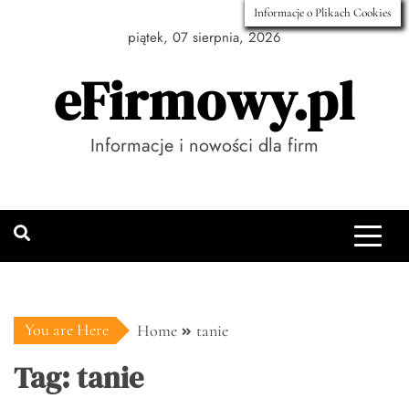
Skip
Informacje o Plikach Cookies
to
piątek, 07 sierpnia, 2026
content
eFirmowy.pl
Informacje i nowości dla firm
You are Here
Home
tanie
Tag:
tanie