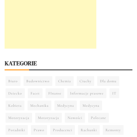
KATEGORIE
Biuro
Budownictwo
Chemia
Ciuchy
Dla domu
Dziecko
Facet
FInanse
Informacje prasowe
IT
Kobieta
Mechanika
Medycyna
Medycyna
Motoryzacja
Motoryzacja
Nowości
Polecane
Poradniki
Prawo
Producenci
Rachunki
Remonty