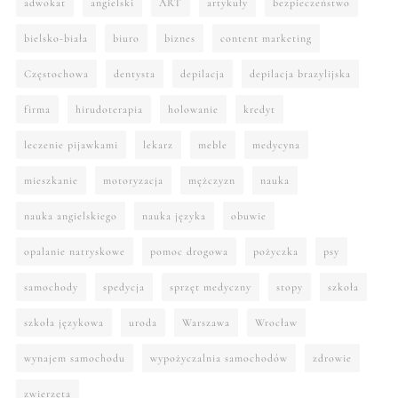
adwokat
angielski
ART
artykuły
bezpieczeństwo
bielsko-biała
biuro
biznes
content marketing
Częstochowa
dentysta
depilacja
depilacja brazylijska
firma
hirudoterapia
holowanie
kredyt
leczenie pijawkami
lekarz
meble
medycyna
mieszkanie
motoryzacja
mężczyzn
nauka
nauka angielskiego
nauka języka
obuwie
opalanie natryskowe
pomoc drogowa
pożyczka
psy
samochody
spedycja
sprzęt medyczny
stopy
szkoła
szkoła językowa
uroda
Warszawa
Wrocław
wynajem samochodu
wypożyczalnia samochodów
zdrowie
zwierzęta