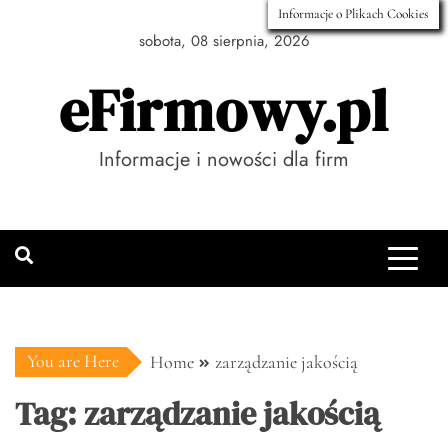
Skip
Informacje o Plikach Cookies
to
sobota, 08 sierpnia, 2026
content
eFirmowy.pl
Informacje i nowości dla firm
You are Here
Home
zarządzanie jakością
Tag:
zarządzanie jakością