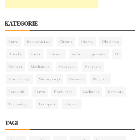
KATEGORIE
Biuro
Budownictwo
Chemia
Ciuchy
Dla domu
Dziecko
Facet
FInanse
Informacje prasowe
IT
Kobieta
Mechanika
Medycyna
Medycyna
Motoryzacja
Motoryzacja
Nowości
Polecane
Poradniki
Prawo
Producenci
Rachunki
Remonty
Technologia
Transport
Zdrowie
TAGI