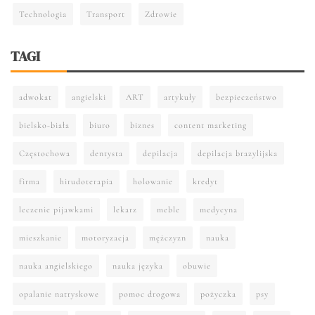
Technologia
Transport
Zdrowie
TAGI
adwokat
angielski
ART
artykuły
bezpieczeństwo
bielsko-biała
biuro
biznes
content marketing
Częstochowa
dentysta
depilacja
depilacja brazylijska
firma
hirudoterapia
holowanie
kredyt
leczenie pijawkami
lekarz
meble
medycyna
mieszkanie
motoryzacja
mężczyzn
nauka
nauka angielskiego
nauka języka
obuwie
opalanie natryskowe
pomoc drogowa
pożyczka
psy