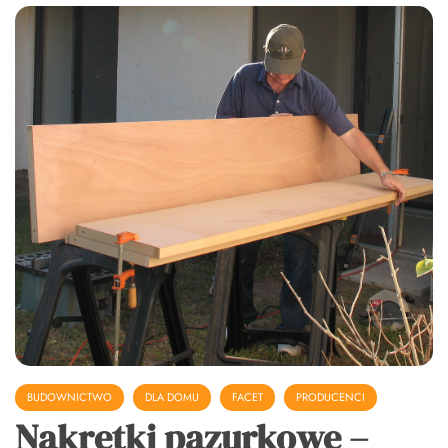
BUDOWNICTWO
DLA DOMU
FACET
PRODUCENCI
Nakrętki pazurkowe –