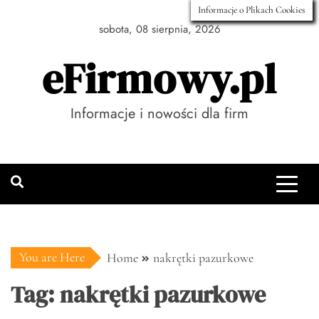
Skip
Informacje o Plikach Cookies
to
sobota, 08 sierpnia, 2026
content
eFirmowy.pl
Informacje i nowości dla firm
You are Here
Home
nakrętki pazurkowe
Tag:
nakrętki pazurkowe