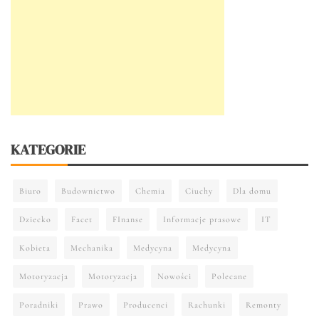
KATEGORIE
Biuro
Budownictwo
Chemia
Ciuchy
Dla domu
Dziecko
Facet
FInanse
Informacje prasowe
IT
Kobieta
Mechanika
Medycyna
Medycyna
Motoryzacja
Motoryzacja
Nowości
Polecane
Poradniki
Prawo
Producenci
Rachunki
Remonty