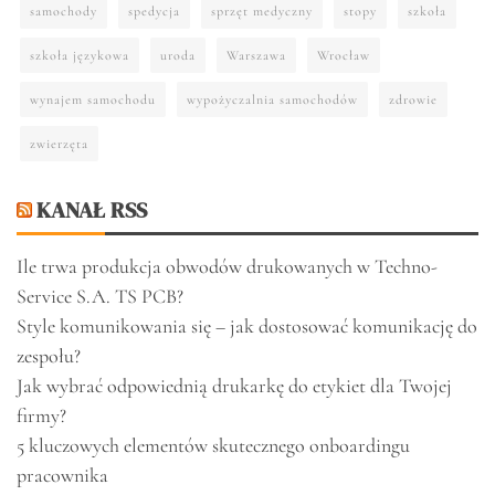
samochody
spedycja
sprzęt medyczny
stopy
szkoła
szkoła językowa
uroda
Warszawa
Wrocław
wynajem samochodu
wypożyczalnia samochodów
zdrowie
zwierzęta
KANAŁ RSS
Ile trwa produkcja obwodów drukowanych w Techno-
Service S.A. TS PCB?
Style komunikowania się – jak dostosować komunikację do
zespołu?
Jak wybrać odpowiednią drukarkę do etykiet dla Twojej
firmy?
5 kluczowych elementów skutecznego onboardingu
pracownika