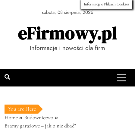
Skip
Informacje o Plikach Cookies
to
sobota, 08 sierpnia, 2026
content
eFirmowy.pl
Informacje i nowości dla firm
You are Here
Home
Budownictwo
Bramy garażowe – jak o nie dbać?