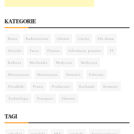
KATEGORIE
Biuro
Budownictwo
Chemia
Ciuchy
Dla domu
Dziecko
Facet
FInanse
Informacje prasowe
IT
Kobieta
Mechanika
Medycyna
Medycyna
Motoryzacja
Motoryzacja
Nowości
Polecane
Poradniki
Prawo
Producenci
Rachunki
Remonty
Technologia
Transport
Zdrowie
TAGI
adwokat
angielski
ART
artykuły
bezpieczeństwo