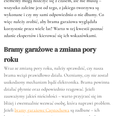
elementy mogą niszczyć się z czasem, ale nie muszą –
wszystko zależne jest od tego, z jakiego tworzywa są
wykonane i czy my sami odpowiednio o nie dbamy. Co
więc należy zrobić, aby brama garażowa wyglądała
korzystnie przez wiele lat? Warto w tej kwestii poznać
zdanie ekspertów i kierować się ich wskazówkami.
Bramy garażowe a zmiana pory
roku
Wraz ze zmianą pory roku, należy sprawdzić, czy nasza
brama wciąż prawidłowo działa. Oceniamy, czy nie został
uszkodzony mechanizm bądź elektronika. Brama powinna
działać płynnie oraz odpowiednio reagować. Jeżeli
zauważymy jakieś nieścisłości – warto przyjrzeć się im
bliżej i ewentualnie wezwać osobę, która naprawi problem.
Jeżeli
bramy garażowe Częstochowa
są zadbane – ich