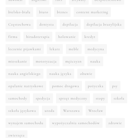
bielsko-biała
biuro
biznes
content marketing
Częstochowa
dentysta
depilacja
depilacja brazylijska
firma
hirudoterapia
holowanie
kredyt
leczenie pijawkami
lekarz
meble
medycyna
mieszkanie
motoryzacja
mężczyzn
nauka
nauka angielskiego
nauka języka
obuwie
opalanie natryskowe
pomoc drogowa
pożyczka
psy
samochody
spedycja
sprzęt medyczny
stopy
szkoła
szkoła językowa
uroda
Warszawa
Wrocław
wynajem samochodu
wypożyczalnia samochodów
zdrowie
zwierzęta