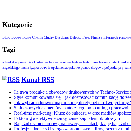
Kategorie
Biuro
Budownictwo
Chemia
Ciuchy
Dla domu
Dziecko
Facet
FInanse
Informacje prasowe
Tagi
adwokat
angielski
ART
artykuły
bezpieczeństwo
bielsko-biała
biuro
biznes
content marketi
angielskiego
nauka języka
obuwie
opalanie natryskowe
pomoc drogowa
pożyczka
psy
sam
Kanał RSS
Ile trwa produkcja obwodów drukowanych w Techno-Service
Style komunikowania się – jak dostosować komunikację do ze
Jak wybrać odpowiednią drukarkę do etykiet dla Twojej firmy?
5 kluczowych elementów skutecznego onboardingu pracownik
Real-time marketing: Klucz do sukcesu w erze mediów społe
Faktoring a efektywne zarządzanie kapitałem obrotowym
Bagażnik samochodowy na rowery – na dach, klapę bagażnika
Profesjonalne teczki z logo – promuj swoją firmę razem z nimi!