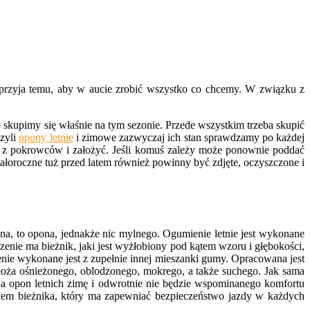
przyja temu, aby w aucie zrobić wszystko co chcemy. W związku z
skupimy się właśnie na tym sezonie. Przede wszystkim trzeba skupić
czyli
opony letnie
i zimowe zazwyczaj ich stan sprawdzamy po każdej
ć z pokrowców i założyć. Jeśli komuś zależy może ponownie poddać
łoroczne tuż przed latem również powinny być zdjęte, oczyszczone i
a, to opona, jednakże nic mylnego. Ogumienie letnie jest wykonane
nie ma bieżnik, jaki jest wyżłobiony pod kątem wzoru i głębokości,
nie wykonane jest z zupełnie innej mieszanki gumy. Opracowana jest
dłoża ośnieżonego, oblodzonego, mokrego, a także suchego. Jak sama
 opon letnich zimę i odwrotnie nie będzie wspominanego komfortu
niem bieżnika, który ma zapewniać bezpieczeństwo jazdy w każdych