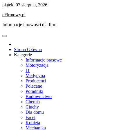
Skip
piątek, 07 sierpnia, 2026
to
eFirmowy.pl
content
Informacje i nowości dla firm
Strona Główna
Kategorie
Informacje prasowe
Motoryzacja
IT
Medycyna
Producenci
Polecane
Poradniki
Budownictwo
Chemia
Ciuchy
Dla domu
Facet
Kobieta
Mechanika