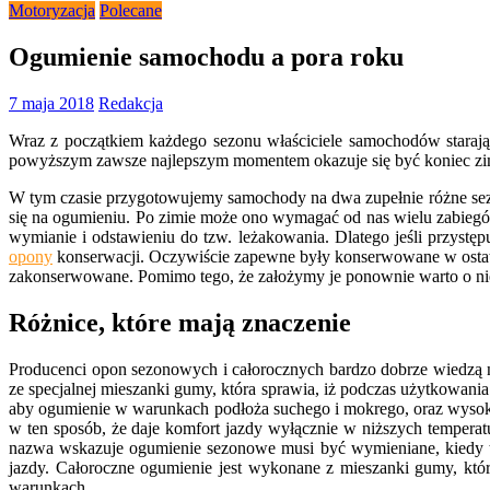
Motoryzacja
Polecane
Ogumienie samochodu a pora roku
7 maja 2018
Redakcja
Wraz z początkiem każdego sezonu właściciele samochodów staraj
powyższym zawsze najlepszym momentem okazuje się być koniec zimy, 
W tym czasie przygotowujemy samochody na dwa zupełnie różne sezon
się na ogumieniu. Po zimie może ono wymagać od nas wielu zabiegów
wymianie i odstawieniu do tzw. leżakowania. Dlatego jeśli przys
opony
konserwacji. Oczywiście zapewne były konserwowane w ostatni
zakonserwowane. Pomimo tego, że założymy je ponownie warto o nie 
Różnice, które mają znaczenie
Producenci opon sezonowych i całorocznych bardzo dobrze wiedzą n
ze specjalnej mieszanki gumy, która sprawia, iż podczas użytkowan
aby ogumienie w warunkach podłoża suchego i mokrego, oraz wysokic
w ten sposób, że daje komfort jazdy wyłącznie w niższych temperat
nazwa wskazuje ogumienie sezonowe musi być wymieniane, kiedy t
jazdy. Całoroczne ogumienie jest wykonane z mieszanki gumy, któ
warunkach.