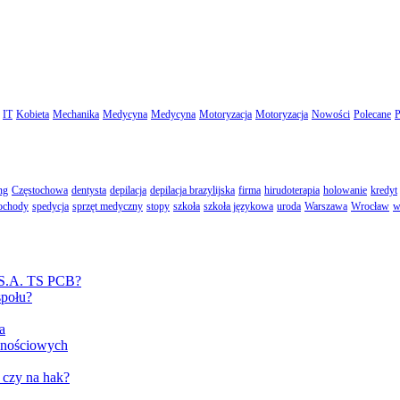
IT
Kobieta
Mechanika
Medycyna
Medycyna
Motoryzacja
Motoryzacja
Nowości
Polecane
P
ng
Częstochowa
dentysta
depilacja
depilacja brazylijska
firma
hirudoterapia
holowanie
kredyt
ochody
spedycja
sprzęt medyczny
stopy
szkoła
szkoła językowa
uroda
Warszawa
Wrocław
w
 S.A. TS PCB?
społu?
a
cznościowych
 czy na hak?