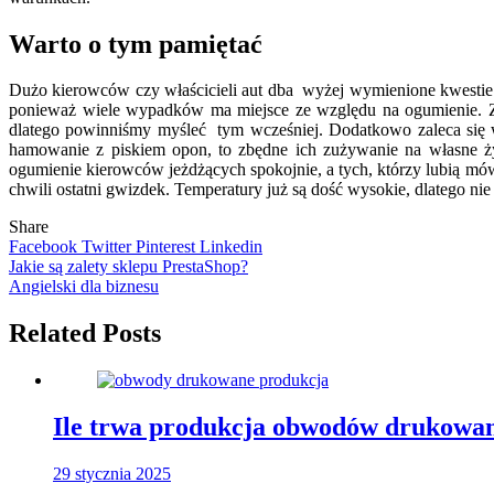
Warto o tym pamiętać
Dużo kierowców czy właścicieli aut dba wyżej wymienione kwestie. 
ponieważ wiele wypadków ma miejsce ze względu na ogumienie. Z
dlatego powinniśmy myśleć tym wcześniej. Dodatkowo zaleca się
hamowanie z piskiem opon, to zbędne ich zużywanie na własne ż
ogumienie kierowców jeżdżących spokojnie, a tych, którzy lubią mó
chwili ostatni gwizdek. Temperatury już są dość wysokie, dlatego nie
Share
Facebook
Twitter
Pinterest
Linkedin
Nawigacja
Jakie są zalety sklepu PrestaShop?
Angielski dla biznesu
wpisu
Related Posts
Ile trwa produkcja obwodów drukowan
29 stycznia 2025