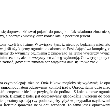
ą się doprowadzić swój pojazd do porządku. Jak wiadomo zima nie s
a początek wiosny, oraz koniec lata, a początek jesieni.
y, czyli lato i zimę. W związku tym, iż niedługo będziemy mieć lato 
, jeśli użytkujemy ogumienie całoroczne. Posiadając dwa komplety, 
tępujemy do wymiany ogumienia z zimowego na letnie wystarczy wyją
m sezonie, ale nie wszyscy ten zabieg wykonują. Co więcej opony ca
zadbać, gdyż aura zimowa bez wątpienia dała się im we znaki.
a czym polegają różnice. Otóż laikowi mogłoby się wydawać, że opon
ia samochodu latem odczuwamy komfort jazdy. Oprócz gumy duże znacze
h temperatur idealnie przylegało do podłoża. Z kolei zimowe ogumie
urach. Bieżnik z kolei jest dostosowany głębokością i wzorem do po
emperatury spadają czy podnoszą się, gdyż w przypadku użytkowania
ra świetnie sprawdza się w obu sezonach. To samo jest z opracowa