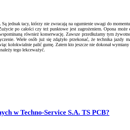
Są jednak tacy, którzy nie zwracają na ogumienie uwagi do momentu 
użycie po całości czy też punktowe jest zagrożeniem. Opona może
 wspominaną również konserwację. Zawsze przedłużamy tym żywotnoś
yczenie. Wiele osób już się zdążyło przekonać, że technika jazdy
wiąc kolokwialnie palić gumę. Zatem kto jeszcze nie dokonał wymiany 
 należy tego lekceważyć.
ych w Techno-Service S.A. TS PCB?