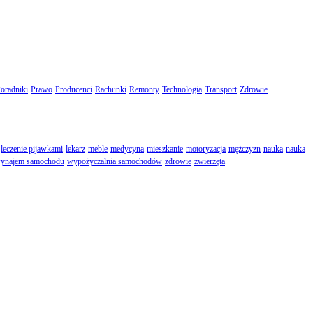
oradniki
Prawo
Producenci
Rachunki
Remonty
Technologia
Transport
Zdrowie
leczenie pijawkami
lekarz
meble
medycyna
mieszkanie
motoryzacja
mężczyzn
nauka
nauka
ynajem samochodu
wypożyczalnia samochodów
zdrowie
zwierzęta