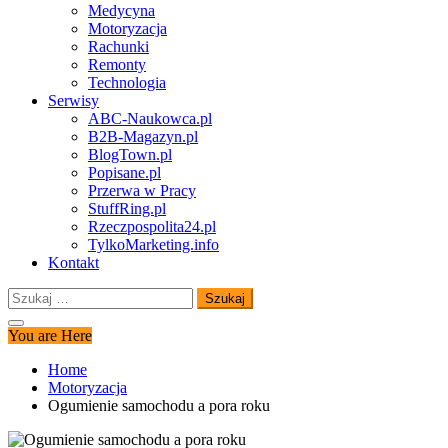
Medycyna
Motoryzacja
Rachunki
Remonty
Technologia
Serwisy
ABC-Naukowca.pl
B2B-Magazyn.pl
BlogTown.pl
Popisane.pl
Przerwa w Pracy
StuffRing.pl
Rzeczpospolita24.pl
TylkoMarketing.info
Kontakt
Szukaj:
You are Here
Home
Motoryzacja
Ogumienie samochodu a pora roku