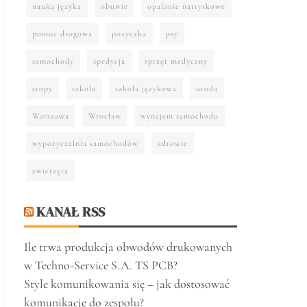
nauka języka
obuwie
opalanie natryskowe
pomoc drogowa
pożyczka
psy
samochody
spedycja
sprzęt medyczny
stopy
szkoła
szkoła językowa
uroda
Warszawa
Wrocław
wynajem samochodu
wypożyczalnia samochodów
zdrowie
zwierzęta
KANAŁ RSS
Ile trwa produkcja obwodów drukowanych
w Techno-Service S.A. TS PCB?
Style komunikowania się – jak dostosować
komunikację do zespołu?