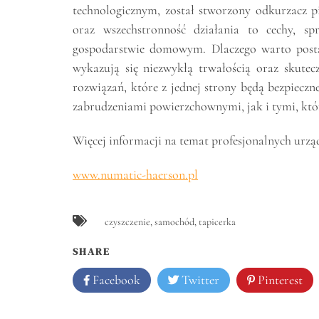
technologicznym, został stworzony odkurzacz 
oraz wszechstronność działania to cechy, s
gospodarstwie domowym. Dlaczego warto post
wykazują się niezwykłą trwałością oraz skutec
rozwiązań, które z jednej strony będą bezpieczn
zabrudzeniami powierzchownymi, jak i tymi, któ
Więcej informacji na temat profesjonalnych urzą
www.numatic-haerson.pl
czyszczenie
,
samochód
,
tapicerka
SHARE
Facebook
Twitter
Pinterest