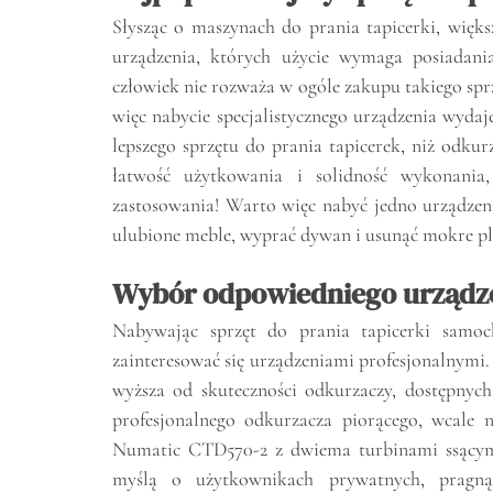
Słysząc o maszynach do prania tapicerki, więk
urządzenia, których użycie wymaga posiadania
człowiek nie rozważa w ogóle zakupu takiego sprzęt
więc nabycie specjalistycznego urządzenia wydaje
lepszego sprzętu do prania tapicerek, niż odkur
łatwość użytkowania i solidność wykonania,
zastosowania! Warto więc nabyć jedno urządzen
ulubione meble, wyprać dywan i usunąć mokre pl
Wybór odpowiedniego urządz
Nabywając sprzęt do prania tapicerki sam
zainteresować się urządzeniami profesjonalnymi. 
wyższa od skuteczności odkurzaczy, dostępnyc
profesjonalnego odkurzacza piorącego, wcale n
Numatic CTD570-2 z dwiema turbinami ssącym
myślą o użytkownikach prywatnych, pragną