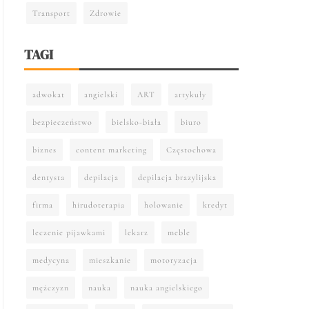
Transport
Zdrowie
TAGI
adwokat
angielski
ART
artykuły
bezpieczeństwo
bielsko-biała
biuro
biznes
content marketing
Częstochowa
dentysta
depilacja
depilacja brazylijska
firma
hirudoterapia
holowanie
kredyt
leczenie pijawkami
lekarz
meble
medycyna
mieszkanie
motoryzacja
mężczyzn
nauka
nauka angielskiego