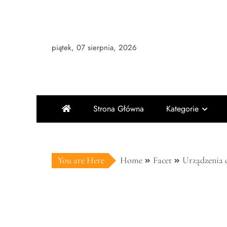
Skip
to
content
piątek, 07 sierpnia, 2026
Strona Główna
Kategorie
You are Here
Home
Facet
Urządzenia d