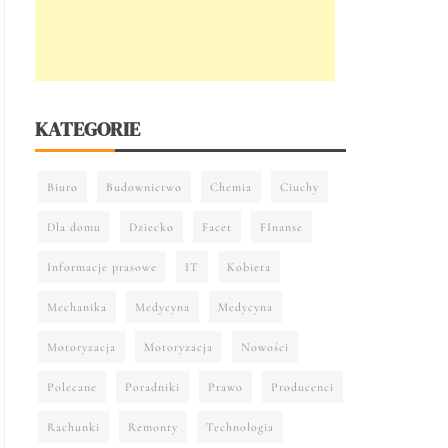
KATEGORIE
Biuro
Budownictwo
Chemia
Ciuchy
Dla domu
Dziecko
Facet
FInanse
Informacje prasowe
IT
Kobieta
Mechanika
Medycyna
Medycyna
Motoryzacja
Motoryzacja
Nowości
Polecane
Poradniki
Prawo
Producenci
Rachunki
Remonty
Technologia