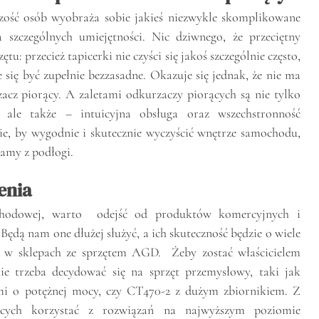
szość osób wyobraża sobie jakieś niezwykle skomplikowane
 szczególnych umiejętności. Nic dziwnego, że przeciętny
u: przecież tapicerki nie czyści się jakoś szczególnie często,
 się być zupełnie bezzasadne. Okazuje się jednak, że nie ma
zacz piorący. A zaletami odkurzaczy piorących są nie tylko
 ale także – intuicyjna obsługa oraz wszechstronność
ie, by wygodnie i skutecznie wyczyścić wnętrze samochodu,
amy z podłogi.
enia
ochodowej, warto odejść od produktów komercyjnych i
Będą nam one dłużej służyć, a ich skuteczność będzie o wiele
h w sklepach ze sprzętem AGD. Żeby zostać właścicielem
ie trzeba decydować się na sprzęt przemysłowy, taki jak
i o potężnej mocy, czy CT470-2 z dużym zbiornikiem. Z
cych korzystać z rozwiązań na najwyższym poziomie