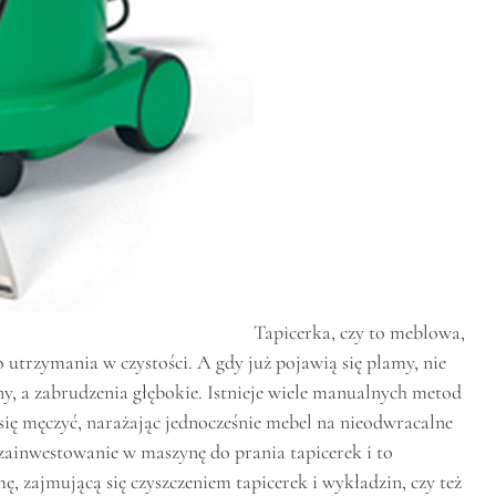
Tapicerka, czy to meblowa,
trzymania w czystości. A gdy już pojawią się plamy, nie
ny, a zabrudzenia głębokie. Istnieje wiele manualnych metod
o się męczyć, narażając jednocześnie mebel na nieodwracalne
zainwestowanie w maszynę do prania tapicerek i to
ę, zajmującą się czyszczeniem tapicerek i wykładzin, czy też