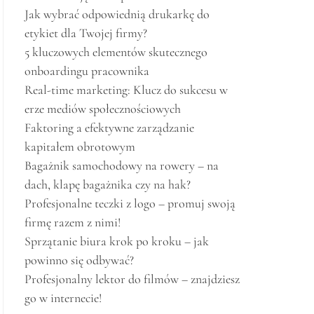
Jak wybrać odpowiednią drukarkę do
etykiet dla Twojej firmy?
5 kluczowych elementów skutecznego
onboardingu pracownika
Real-time marketing: Klucz do sukcesu w
erze mediów społecznościowych
Faktoring a efektywne zarządzanie
kapitałem obrotowym
Bagażnik samochodowy na rowery – na
dach, klapę bagażnika czy na hak?
Profesjonalne teczki z logo – promuj swoją
firmę razem z nimi!
Sprzątanie biura krok po kroku – jak
powinno się odbywać?
Profesjonalny lektor do filmów – znajdziesz
go w internecie!