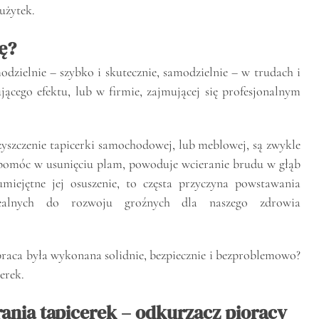
użytek.
ę?
dzielnie – szybko i skutecznie, samodzielnie – w trudach i
ującego efektu, lub w firmie, zajmującej się profesjonalnym
zczenie tapicerki samochodowej, lub meblowej, są zwykle
t pomóc w usunięciu plam, powoduje wcieranie brudu w głąb
umiejętne jej osuszenie, to częsta przyczyna powstawania
dealnych do rozwoju groźnych dla naszego zdrowia
y praca była wykonana solidnie, bezpiecznie i bezproblemowo?
erek.
rania tapicerek – odkurzacz piorący