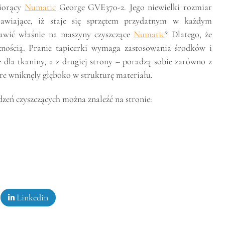
piorący
Numatic
George GVE370-2. Jego niewielki rozmiar
prawiające, iż staje się sprzętem przydatnym w każdym
awić właśnie na maszyny czyszczące
Numatic
? Dlatego, że
znością. Pranie tapicerki wymaga zastosowania środków i
e dla tkaniny, a z drugiej strony – poradzą sobie zarówno z
re wniknęły głęboko w strukturę materiału.
dzeń czyszczących można znaleźć na stronie:
Linkedin