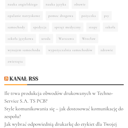
nauka angielskiego
nauka języka
obuwie
opalanie natryskowe
pomoc drogowa
pożyczka
psy
samochody
spedycja
sprzęt medyczny
stopy
szkoła
szkoła językowa
uroda
Warszawa
Wrocław
wynajem samochodu
wypożyczalnia samochodów
zdrowie
zwierzęta
KANAŁ RSS
Ile trwa produkcja obwodów drukowanych w Techno-
Service S.A. TS PCB?
Style komunikowania się – jak dostosować komunikację do
zespołu?
Jak wybrać odpowiednią drukarkę do etykiet dla Twojej