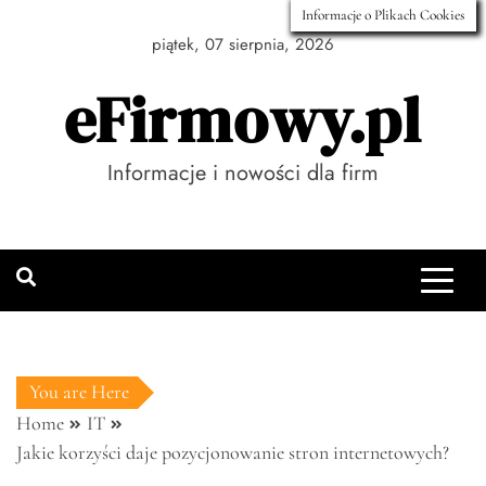
Skip
Informacje o Plikach Cookies
to
piątek, 07 sierpnia, 2026
content
eFirmowy.pl
Informacje i nowości dla firm
You are Here
Home
IT
Jakie korzyści daje pozycjonowanie stron internetowych?