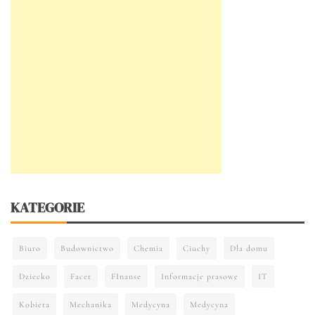
KATEGORIE
Biuro
Budownictwo
Chemia
Ciuchy
Dla domu
Dziecko
Facet
FInanse
Informacje prasowe
IT
Kobieta
Mechanika
Medycyna
Medycyna