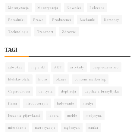
Motoryzacja
Motoryzacja
Nowości
Polecane
Poradniki
Prawo
Producenci
Rachunki
Remonty
Technologia
Transport
Zdrowie
TAGI
adwokat
angielski
ART
artykuły
bezpieczeństwo
bielsko-biała
biuro
biznes
content marketing
Częstochowa
dentysta
depilacja
depilacja brazylijska
firma
hirudoterapia
holowanie
kredyt
leczenie pijawkami
lekarz
meble
medycyna
mieszkanie
motoryzacja
mężczyzn
nauka