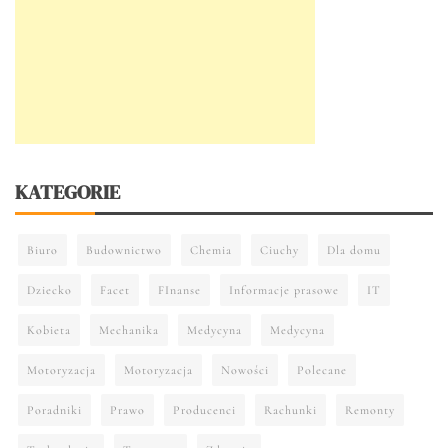
KATEGORIE
Biuro
Budownictwo
Chemia
Ciuchy
Dla domu
Dziecko
Facet
FInanse
Informacje prasowe
IT
Kobieta
Mechanika
Medycyna
Medycyna
Motoryzacja
Motoryzacja
Nowości
Polecane
Poradniki
Prawo
Producenci
Rachunki
Remonty