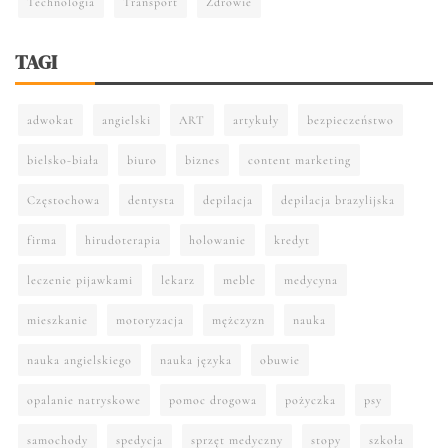
Technologia
Transport
Zdrowie
TAGI
adwokat
angielski
ART
artykuły
bezpieczeństwo
bielsko-biała
biuro
biznes
content marketing
Częstochowa
dentysta
depilacja
depilacja brazylijska
firma
hirudoterapia
holowanie
kredyt
leczenie pijawkami
lekarz
meble
medycyna
mieszkanie
motoryzacja
mężczyzn
nauka
nauka angielskiego
nauka języka
obuwie
opalanie natryskowe
pomoc drogowa
pożyczka
psy
samochody
spedycja
sprzęt medyczny
stopy
szkoła