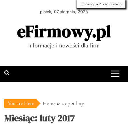
Skip
Informacje o Plikach Cookies
to
piątek, 07 sierpnia, 2026
content
eFirmowy.pl
Informacje i nowości dla firm
You are Here
Home
2017
luty
Miesiąc:
luty 2017