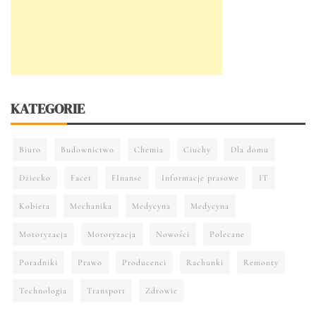
KATEGORIE
Biuro
Budownictwo
Chemia
Ciuchy
Dla domu
Dziecko
Facet
FInanse
Informacje prasowe
IT
Kobieta
Mechanika
Medycyna
Medycyna
Motoryzacja
Motoryzacja
Nowości
Polecane
Poradniki
Prawo
Producenci
Rachunki
Remonty
Technologia
Transport
Zdrowie