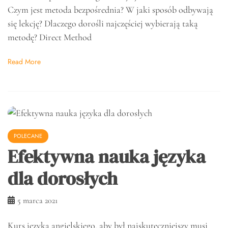
Czym jest metoda bezpośrednia? W jaki sposób odbywają
się lekcję? Dlaczego dorośli najczęściej wybierają taką
metodę? Direct Method
Read More
POLECANE
Efektywna nauka języka
dla dorosłych
5 marca 2021
Kurs języka angielskiego, aby był najskuteczniejszy musi