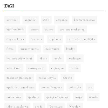
TAGI
adwokat
angielski
ART
artykuły
bezpieczeństwo
bielsko-biała
biuro
biznes
content marketing
Częstochowa
dentysta
depilacja
depilacja brazylijska
firma
hirudoterapia
holowanie
kredyt
leczenie pijawkami
lekarz
meble
medycyna
mieszkanie
motoryzacja
mężczyzn
nauka
nauka angielskiego
nauka języka
obuwie
opalanie natryskowe
pomoc drogowa
pożyczka
psy
samochody
spedycja
sprzęt medyczny
stopy
szkoła
szkoła językowa
uroda
Warszawa
Wrocław