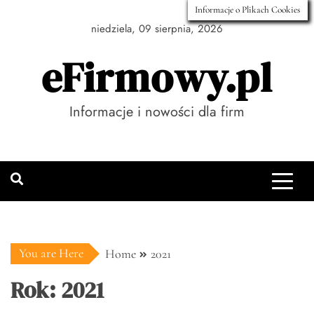
Skip
Informacje o Plikach Cookies
to
niedziela, 09 sierpnia, 2026
content
eFirmowy.pl
Informacje i nowości dla firm
You are Here
Home
2021
Rok:
2021