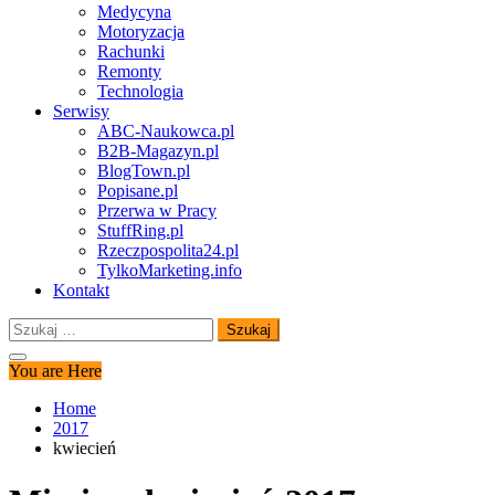
Medycyna
Motoryzacja
Rachunki
Remonty
Technologia
Serwisy
ABC-Naukowca.pl
B2B-Magazyn.pl
BlogTown.pl
Popisane.pl
Przerwa w Pracy
StuffRing.pl
Rzeczpospolita24.pl
TylkoMarketing.info
Kontakt
Szukaj:
You are Here
Home
2017
kwiecień