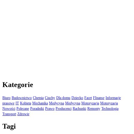
Kategorie
Biuro
Budownictwo
Chemia
Ciuchy
Dla domu
Dziecko
Facet
FInanse
Informacje
prasowe
IT
Kobieta
Mechanika
Medycyna
Medycyna
Motoryzacja
Motoryzacja
Nowości
Polecane
Poradniki
Prawo
Producenci
Rachunki
Remonty
Technologia
Transport
Zdrowie
Tagi