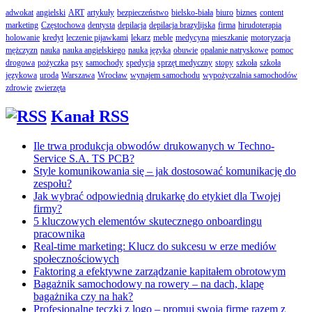
adwokat
angielski
ART
artykuły
bezpieczeństwo
bielsko-biała
biuro
biznes
content
marketing
Częstochowa
dentysta
depilacja
depilacja brazylijska
firma
hirudoterapia
holowanie
kredyt
leczenie pijawkami
lekarz
meble
medycyna
mieszkanie
motoryzacja
mężczyzn
nauka
nauka angielskiego
nauka języka
obuwie
opalanie natryskowe
pomoc
drogowa
pożyczka
psy
samochody
spedycja
sprzęt medyczny
stopy
szkoła
szkoła
językowa
uroda
Warszawa
Wrocław
wynajem samochodu
wypożyczalnia samochodów
zdrowie
zwierzęta
Kanał RSS
Ile trwa produkcja obwodów drukowanych w Techno-
Service S.A. TS PCB?
Style komunikowania się – jak dostosować komunikację do
zespołu?
Jak wybrać odpowiednią drukarkę do etykiet dla Twojej
firmy?
5 kluczowych elementów skutecznego onboardingu
pracownika
Real-time marketing: Klucz do sukcesu w erze mediów
społecznościowych
Faktoring a efektywne zarządzanie kapitałem obrotowym
Bagażnik samochodowy na rowery – na dach, klapę
bagażnika czy na hak?
Profesjonalne teczki z logo – promuj swoją firmę razem z