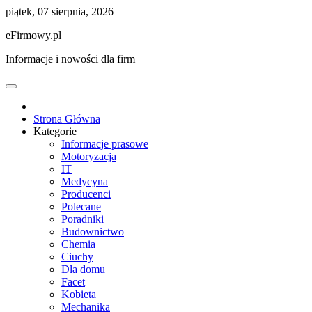
Skip
piątek, 07 sierpnia, 2026
to
eFirmowy.pl
content
Informacje i nowości dla firm
Strona Główna
Kategorie
Informacje prasowe
Motoryzacja
IT
Medycyna
Producenci
Polecane
Poradniki
Budownictwo
Chemia
Ciuchy
Dla domu
Facet
Kobieta
Mechanika